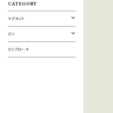
CATEGORY
マグネット
Chat
ピン
Shell
Chat
ピンブローチ
その他
Shell
兵馬俑
その他
NUDE