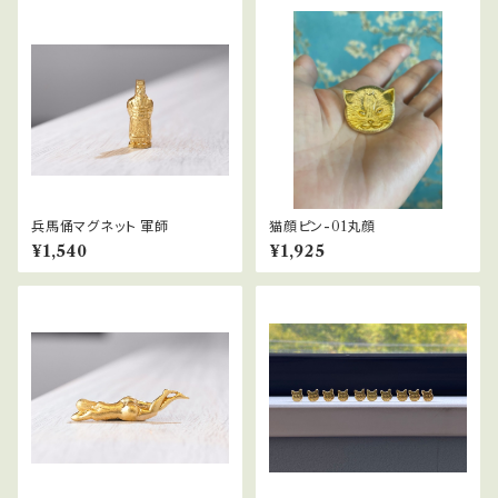
兵馬俑マグネット 軍師
猫顔ピン-01丸顔
¥1,540
¥1,925